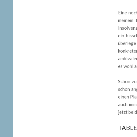
Eine noc
meinem P
Insolven
ein biss
überlege 
konkrete
ambivalen
es wohl a
Schon vor
schon ang
einen Pla
auch imm
jetzt bei
TABL