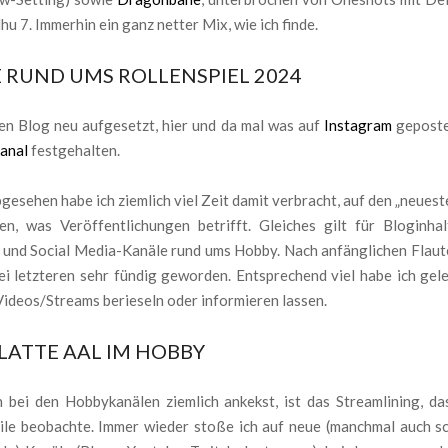
hu 7. Immerhin ein ganz netter Mix, wie ich finde.
 RUND UMS ROLLENSPIEL 2024
den Blog neu aufgesetzt, hier und da mal was auf
Instagram
geposte
anal
festgehalten.
esehen habe ich ziemlich viel Zeit damit verbracht, auf den „neuest
n, was Veröffentlichungen betrifft. Gleiches gilt für Bloginha
 und Social Media-Kanäle rund ums Hobby. Nach anfänglichen Flaute
ei letzteren sehr fündig geworden. Entsprechend viel habe ich gel
Videos/Streams berieseln oder informieren lassen.
LATTE AAL IM HOBBY
 bei den Hobbykanälen ziemlich ankekst, ist das Streamlining, das
ile beobachte. Immer wieder stoße ich auf neue (manchmal auch s