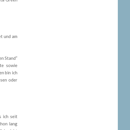
t und am
en Stand“
lte sowie
n bin ich
esen oder
 ich seit
chon lang