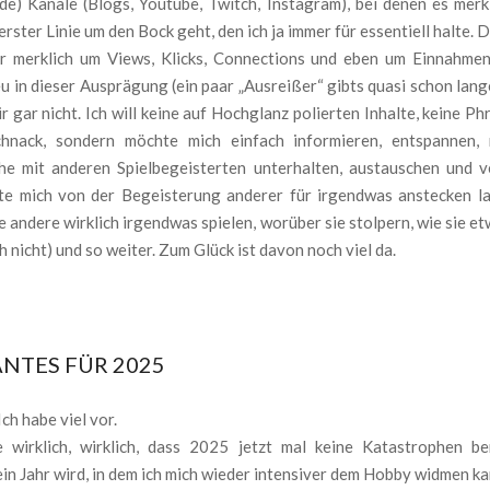
e) Kanäle (Blogs, Youtube, Twitch, Instagram), bei denen es merkl
 erster Linie um den Bock geht, den ich ja immer für essentiell halte. 
r merklich um Views, Klicks, Connections und eben um Einnahmen
eu in dieser Ausprägung (ein paar „Ausreißer“ gibts quasi schon lang
ir gar nicht. Ich will keine auf Hochglanz polierten Inhalte, keine P
chnack, sondern möchte mich einfach informieren, entspannen,
e mit anderen Spielbegeisterten unterhalten, austauschen und v
te mich von der Begeisterung anderer für irgendwas anstecken l
e andere wirklich irgendwas spielen, worüber sie stolpern, wie sie e
h nicht) und so weiter. Zum Glück ist davon noch viel da.
NTES FÜR 2025
ch habe viel vor.
e wirklich, wirklich, dass 2025 jetzt mal keine Katastrophen ber
in Jahr wird, in dem ich mich wieder intensiver dem Hobby widmen ka