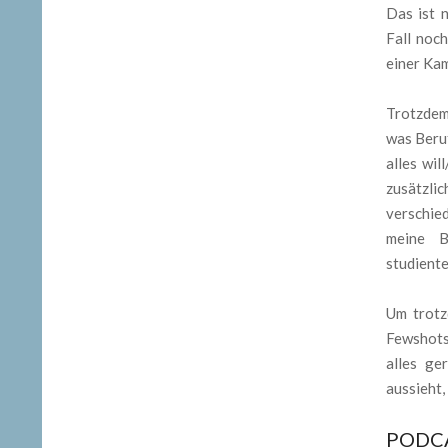
Das ist 
Fall noch
einer Kam
Trotzdem 
was Beruf
alles wi
zusätzli
verschie
meine B
studiente
Um trotz
Fewshots
alles ge
aussieht,
PODC