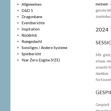
meinem e
Allgemeines
geschrie
D&D 5
zumindest
Dragonbane
Eventberichte
2024
Inspiration
Rückblick
Rumgedacht
SESSI
Sonstiges / Andere Systeme
Spielbericht
Mit glei
Year Zero Engine (YZE)
etwas me
sowohl fr
dankbar 
fortzuset
GESPI
Gespielt
Homebre