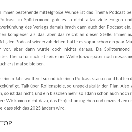
h immer bestehende mittelgroße Wunde ist das Thema Podcast bei
odcast zu Splittermond gab es ja nicht allzu viele Folgen un
zverkündung des Verlags damals brach dann auch der Podcast ein. 
chen komplexer als das, aber das reicht an dieser Stelle. Immer m
ich, den Podcast wiederzubeleben, hatte es sogar schon ein paar Ma
r vor, aber dann wurde doch nichts daraus. Da Splittermond 
tes Thema für mich ist seit einer Weile (dazu später noch etwas me
uch erst mal so bleiben.
 einem Jahr wollten Tsu und ich einen Podcast starten und hatten 
ekündigt. Talk über Rollenspiele, so unspektakulär der Plan. Also
n, so ist das nicht, und ein bisschen mehr soll dann schon auch noch 
er: Wir kamen nicht dazu, das Projekt anzugehen und umzusetzen u
de, dass sich das 2025 ändern wird.
ETOP