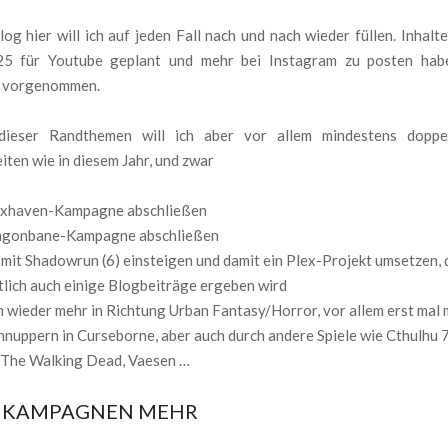
og hier will ich auf jeden Fall nach und nach wieder füllen. Inhalt
5 für Youtube geplant und mehr bei Instagram zu posten habe
s vorgenommen.
dieser Randthemen will ich aber vor allem mindestens doppel
eiten wie in diesem Jahr, und zwar
rixhaven-Kampagne abschließen
agonbane-Kampagne abschließen
 mit Shadowrun (6) einsteigen und damit ein Plex-Projekt umsetzen, 
tlich auch einige Blogbeiträge ergeben wird
h wieder mehr in Richtung Urban Fantasy/Horror, vor allem erst mal 
hnuppern in Curseborne, aber auch durch andere Spiele wie Cthulhu 7
 The Walking Dead, Vaesen …
E KAMPAGNEN MEHR