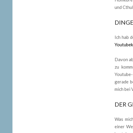
und Cthul
DINGE
Ich hab 
Youtubek
Davon abg
zu komme
Youtube-
gerade b
mich bei 
DER G
Was mich
einer We