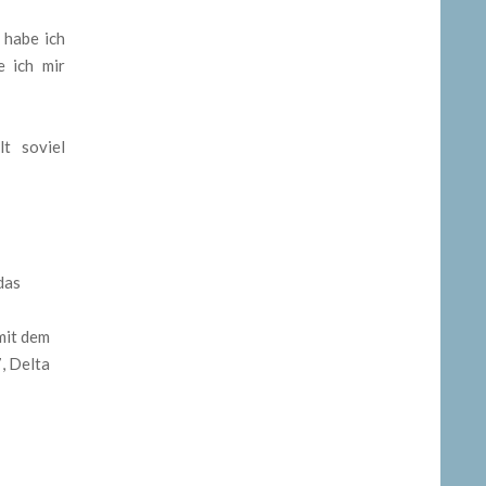
e habe ich
 ich mir
t soviel
das
mit dem
, Delta