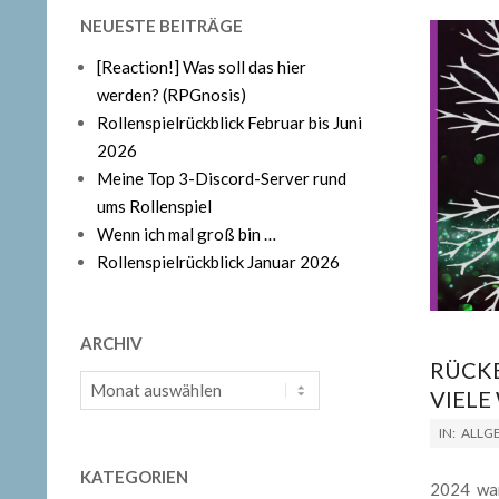
NEUESTE BEITRÄGE
[Reaction!] Was soll das hier
werden? (RPGnosis)
Rollenspielrückblick Februar bis Juni
2026
Meine Top 3-Discord-Server rund
ums Rollenspiel
Wenn ich mal groß bin …
Rollenspielrückblick Januar 2026
ARCHIV
RÜCKB
Archiv
VIELE
2024-
IN:
ALLG
12-
KATEGORIEN
29
2024 war