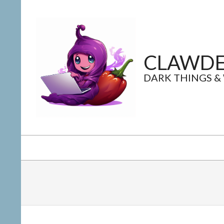
Skip
to
content
CLAWDE
DARK THINGS &
Secondary
Navigation
Menu