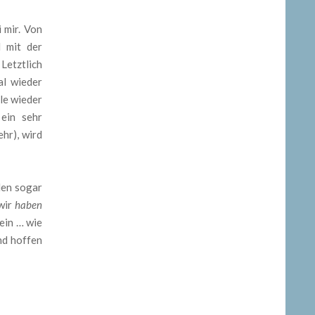
 mir. Von
d mit der
Letztlich
al wieder
le wieder
ein sehr
hr), wird
den sogar
 wir
haben
rein … wie
nd hoffen