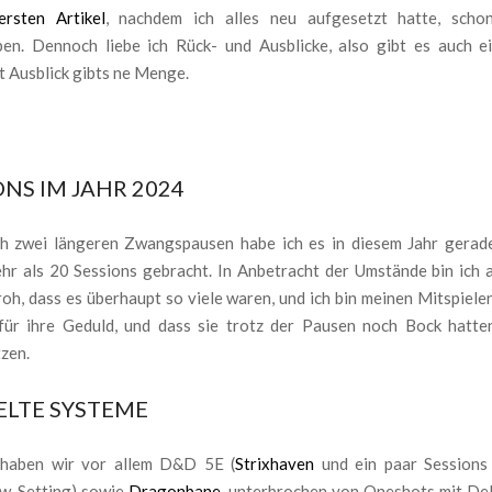
rsten Artikel
, nachdem ich alles neu aufgesetzt hatte, scho
ben. Dennoch liebe ich Rück- und Ausblicke, also gibt es auch e
 Ausblick gibts ne Menge.
ONS IM JAHR 2024
ch zwei längeren Zwangspausen habe ich es in diesem Jahr gerad
hr als 20 Sessions gebracht. In Anbetracht der Umstände bin ich a
oh, dass es überhaupt so viele waren, und ich bin meinen Mitspiele
für ihre Geduld, und dass sie trotz der Pausen noch Bock hatten
zen.
ELTE SYSTEME
 haben wir vor allem D&D 5E (
Strixhaven
und ein paar Sessions
w-Setting) sowie
Dragonbane
, unterbrochen von Oneshots mit De