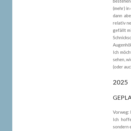
bestehend
(mehr) in
dann abe
relativ n
gefällt m
Schnicks
Augenhöh
Ich möch
sehen, wi
(oder auc
2025
GEPLA
Vorweg: I
Ich hoff
sondern e