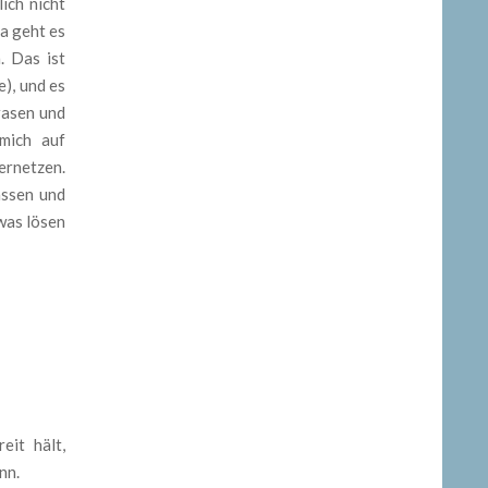
ich nicht
Da geht es
. Das ist
e), und es
hrasen und
 mich auf
ernetzen.
assen und
twas lösen
eit hält,
nn.