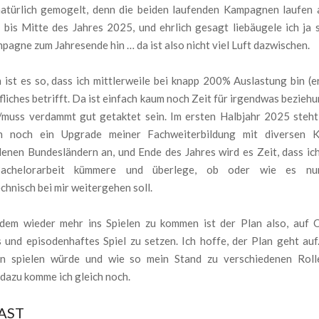
natürlich gemogelt, denn die beiden laufenden Kampagnen laufen 
 bis Mitte des Jahres 2025, und ehrlich gesagt liebäugele ich ja 
pagne zum Jahresende hin … da ist also nicht viel Luft dazwischen.
ist es so, dass ich mittlerweile bei knapp 200% Auslastung bin (er
liches betrifft. Da ist einfach kaum noch Zeit für irgendwas bezieh
ll/muss verdammt gut getaktet sein. Im ersten Halbjahr 2025 steht
ch noch ein Upgrade meiner Fachweiterbildung mit diversen K
denen Bundesländern an, und Ende des Jahres wird es Zeit, dass ic
achelorarbeit kümmere und überlege, ob oder wie es n
chnisch bei mir weitergehen soll.
dem wieder mehr ins Spielen zu kommen ist der Plan also, auf 
 und episodenhaftes Spiel zu setzen. Ich hoffe, der Plan geht auf
rn spielen würde und wie so mein Stand zu verschiedenen Roll
 dazu komme ich gleich noch.
AST