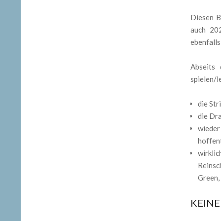
Diesen Bl
auch 202
ebenfall
Abseits 
spielen/l
die St
die Dr
wieder
hoffen
wirklic
Reinsc
Green,
KEIN