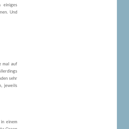
n einiges
inen. Und
e mal auf
llerdings
nden sehr
, jeweils
 in einem
lta Green