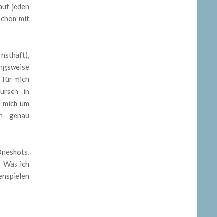
auf jeden
schon mit
nsthaft),
ungsweise
 für mich
ursen in
h mich um
un genau
Oneshots,
. Was ich
enspielen