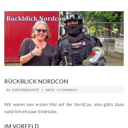
RÜCKBLICK NORDCON
2025-
IN:
EVENTBERICHTE
WITH:
1 COMMENT
06-
16
Wir waren zum ersten Mal auf der NordCon, also gibts dazu
natürlich ein paar Eindrücke.
IM VORFELD