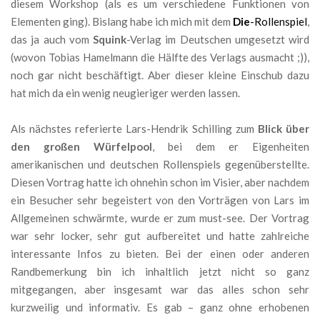
diesem Workshop (als es um verschiedene Funktionen von
Elementen ging). Bislang habe ich mich mit dem
Die
-Rollenspiel
,
das ja auch vom
Squink
-Verlag im Deutschen umgesetzt wird
(wovon Tobias Hamelmann die Hälfte des Verlags ausmacht ;)),
noch gar nicht beschäftigt. Aber dieser kleine Einschub dazu
hat mich da ein wenig neugieriger werden lassen.
Als nächstes referierte Lars-Hendrik Schilling zum
Blick über
den großen Würfelpool
, bei dem er Eigenheiten
amerikanischen und deutschen Rollenspiels gegenüberstellte.
Diesen Vortrag hatte ich ohnehin schon im Visier, aber nachdem
ein Besucher sehr begeistert von den Vorträgen von Lars im
Allgemeinen schwärmte, wurde er zum must-see. Der Vortrag
war sehr locker, sehr gut aufbereitet und hatte zahlreiche
interessante Infos zu bieten. Bei der einen oder anderen
Randbemerkung bin ich inhaltlich jetzt nicht so ganz
mitgegangen, aber insgesamt war das alles schon sehr
kurzweilig und informativ. Es gab – ganz ohne erhobenen