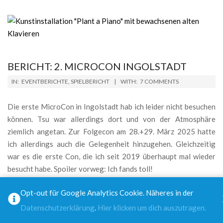
BERICHT: 2. MICROCON INGOLSTADT
2025-
IN:
EVENTBERICHTE
,
SPIELBERICHT
WITH:
7 COMMENTS
03-
29
Die erste MicroCon in Ingolstadt hab ich leider nicht besuchen
können. Tsu war allerdings dort und von der Atmosphäre
ziemlich angetan. Zur Folgecon am 28.+29. März 2025 hatte
ich allerdings auch die Gelegenheit hinzugehen. Gleichzeitig
war es die erste Con, die ich seit 2019 überhaupt mal wieder
besucht habe. Spoiler vorweg: Ich fands toll!
LOCAT
Opt-out für Google Analytics Cookie. Näheres in der
ION &
Datenschutzerklärung
.
Hier klicken um dich auszutragen.