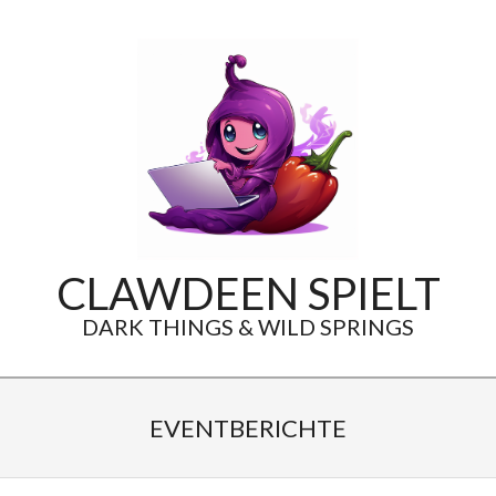
Skip
to
content
CLAWDEEN SPIELT
DARK THINGS & WILD SPRINGS
Secondary
Navigation
EVENTBERICHTE
Menu