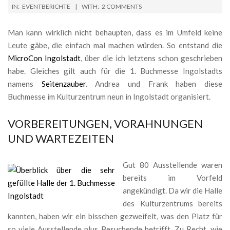
2025-
IN:
EVENTBERICHTE
WITH:
2 COMMENTS
05-
10
Man kann wirklich nicht behaupten, dass es im Umfeld keine
Leute gäbe, die einfach mal machen würden. So entstand die
MicroCon Ingolstadt
, über die ich letztens schon geschrieben
habe. Gleiches gilt auch für die 1. Buchmesse Ingolstadts
namens
Seitenzauber
. Andrea und Frank haben diese
Buchmesse im Kulturzentrum neun in Ingolstadt organisiert.
VORBEREITUNGEN, VORAHNUNGEN
UND WARTEZEITEN
Gut 80 Ausstellende waren
bereits im Vorfeld
angekündigt. Da wir die Halle
des Kulturzentrums bereits
kannten, haben wir ein bisschen gezweifelt, was den Platz für
so viele Ausstellende plus Besuchende betrifft. Zu Recht, wie