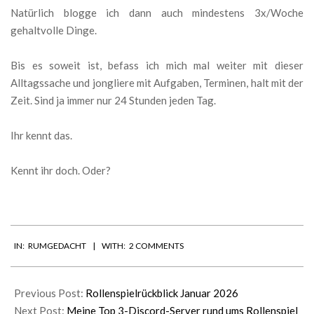
Natürlich blogge ich dann auch mindestens 3x/Woche
gehaltvolle Dinge.
Bis es soweit ist, befass ich mich mal weiter mit dieser
Alltagssache und jongliere mit Aufgaben, Terminen, halt mit der
Zeit. Sind ja immer nur 24 Stunden jeden Tag.
Ihr kennt das.
Kennt ihr doch. Oder?
2026-
IN:
RUMGEDACHT
WITH:
2 COMMENTS
02-
06
Previous Post:
Rollenspielrückblick Januar 2026
Next Post:
Meine Top 3-Discord-Server rund ums Rollenspiel