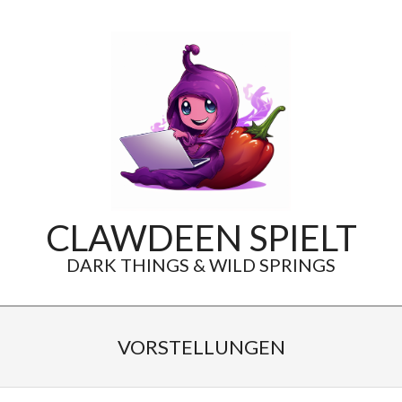
Skip
to
content
CLAWDEEN SPIELT
DARK THINGS & WILD SPRINGS
Secondary
Navigation
VORSTELLUNGEN
Menu