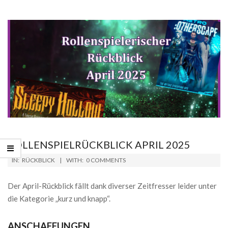
ROLLENSPIELRÜCKBLICK APRIL 2025
2025-
IN:
RÜCKBLICK
WITH:
0 COMMENTS
04-
30
Der April-Rückblick fällt dank diverser Zeitfresser leider unter
die Kategorie „kurz und knapp“.
ANSCHAFFUNGEN