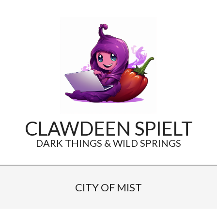
Skip
to
content
CLAWDEEN SPIELT
DARK THINGS & WILD SPRINGS
Secondary
Navigation
CITY OF MIST
Menu