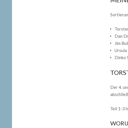
Sortierun
Torste
Dan Dr
Jim Bu
Ursula
Dinko 
TORS
Der 4. un
abschließ
Teil 1-3 
WORU