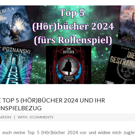
 TOP 5 (HÖR)BÜCHER 2024 UND IHR
ENSPIELBEZUG
RATION
WITH:
0 COMMENTS
le euch meine Top 5 (Hör)bücher 2024 vor und widme mich zugle