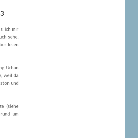
-3
s ich mir
uch sehe.
eber lesen
ung Urban
, weil da
oston und
ze (siehe
 rund um