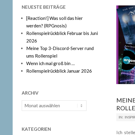
NEUESTE BEITRÄGE
[Reaction!] Was soll das hier
werden? (RPGnosis)
Rollenspielrückblick Februar bis Juni
2026
Meine Top 3-Discord-Server rund
ums Rollenspiel
Wenn ich mal groß bin …
Rollenspielrückblick Januar 2026
ARCHIV
MEINE
Archiv
ROLL
2025-
IN:
INSPI
01-
KATEGORIEN
22
Ich stel