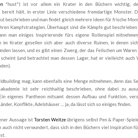
en
*hust*) ist vor allem ein Krater in den Büchern wichtig, de
 bereit hält, in erster Linie verschiedene fremdartige Monster. D
gut beschrieben und man findet gleich mehrere Ideen für frische Mon
ihren Kampfstrategien. Überhaupt sind die Kämpfe gut beschrieben
ann man einiges Inspirierende fürs eigene Rollenspiel mitnehme
 im Krater gesellen sich aber auch diverse Ruinen, in denen sich
inden lassen, und es gibt einen Zwerg, der das Feilschen um Waren
 scheint (und betrachtet man dessen Lager, hat er vielleicht auch
nden).
dbuilding mag, kann ebenfalls eine Menge mitnehmen, denn das Se
sakademie ist sehr reichhaltig beschrieben, ohne dabei zu aus
Ein eigenes Pantheon mitsamt dessen Aufbau und Funktion, ver
Länder, Konflikte, Adelshäuser … ja, da lässt sich so einiges finden.
ener Aussage ist
Torsten Weitze
übrigens selbst Pen & Paper-Spiele
h auch nicht verwundert, dass sich in den Büchern viel Inspiration 
st.