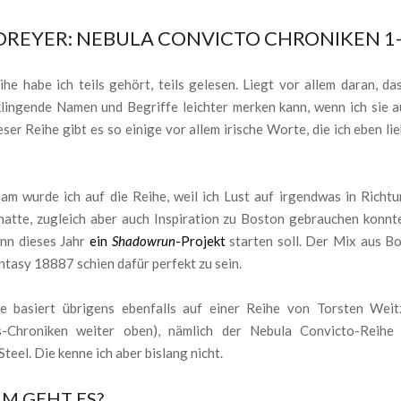
DREYER: NEBULA CONVICTO CHRONIKEN 1
he habe ich teils gehört, teils gelesen. Liegt vor allem daran, das
klingende Namen und Begriffe leichter merken kann, wenn ich sie a
eser Reihe gibt es so einige vor allem irische Worte, die ich eben li
am wurde ich auf die Reihe, weil ich Lust auf irgendwas in Richt
hatte, zugleich aber auch Inspiration zu Boston gebrauchen konnte
nn dieses Jahr
ein
Shadowrun
-Projekt
starten soll. Der Mix aus B
tasy 18887 schien dafür perfekt zu sein.
e basiert übrigens ebenfalls auf einer Reihe von Torsten Weit
s-Chroniken weiter oben), nämlich der Nebula Convicto-Reihe
teel. Die kenne ich aber bislang nicht.
M GEHT ES?