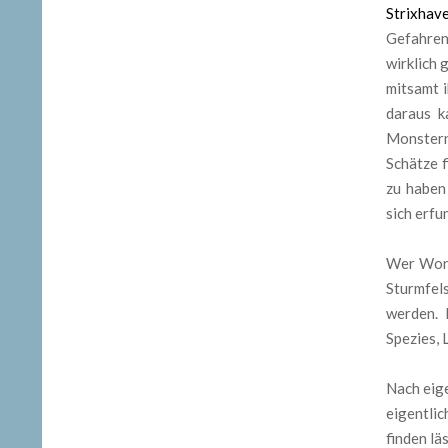
Strixhav
Gefahren
wirklich 
mitsamt 
daraus k
Monstern
Schätze f
zu haben
sich erfu
Wer Worl
Sturmfel
werden. 
Spezies, 
Nach eig
eigentlic
finden läs