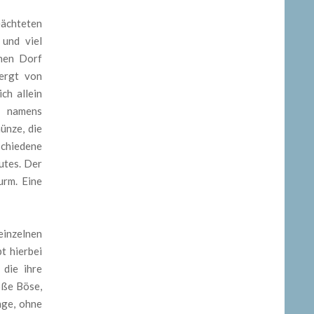
eächteten
 und viel
chen Dorf
ergt von
ch allein
n namens
ünze, die
schiedene
utes. Der
urm. Eine
einzelnen
t hierbei
 die ihre
oße Böse,
nge, ohne