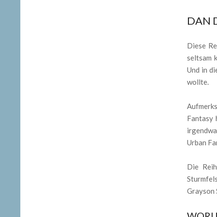
DAN 
Diese Rei
seltsam 
Und in di
wollte.
Aufmerks
Fantasy 
irgendwa
Urban Fan
Die Reih
Sturmfel
Grayson S
WORU