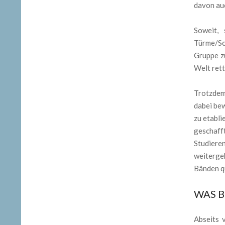
davon auc
Soweit, 
Türme/Sch
Gruppe z
Welt rett
Trotzdem 
dabei bew
zu etabli
geschafft
Studieren
weitergeh
Bänden qu
WAS B
Abseits 