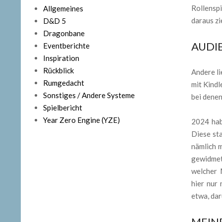
Rollensp
Allgemeines
daraus z
D&D 5
Dragonbane
AUDIB
Eventberichte
Inspiration
Rückblick
Andere li
Rumgedacht
mit Kindl
Sonstiges / Andere Systeme
bei denen
Spielbericht
Year Zero Engine (YZE)
2024 hab
Diese sta
nämlich 
gewidmet
welcher 
hier nur 
etwa, dar
MEINE