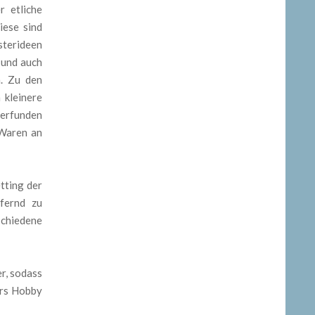
r etliche
iese sind
sterideen
 und auch
n. Zu den
 kleinere
 erfunden
 Waren an
tting der
ufernd zu
schiedene
r, sodass
fürs Hobby