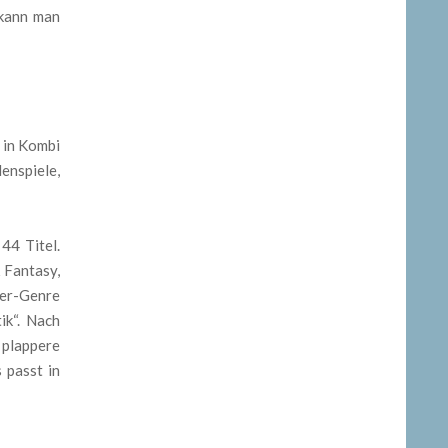
 kann man
 in Kombi
lenspiele,
44 Titel.
 Fantasy,
ler-Genre
ik“. Nach
 plappere
 passt in