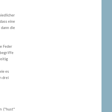
iedlicher
dass eine
 dann die
te Feder
nbegriffe
eitig
wie es
n drei
n (*hust*