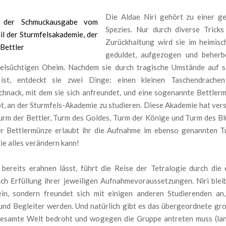
Die Aldae Niri gehört zu einer g
Spezies. Nur durch diverse Tricks
Zurückhaltung wird sie im heimis
geduldet, aufgezogen und beherb
ielsüchtigen Oheim. Nachdem sie durch tragische Umstände auf si
 ist, entdeckt sie zwei Dinge: einen kleinen Taschendrache
chnack, mit dem sie sich anfreundet, und eine sogenannte Bettlerm
bt, an der Sturmfels-Akademie zu studieren. Diese Akademie hat ver
urm der Bettler, Turm des Goldes, Turm der Könige und Turm des Bl
er Bettlermünze erlaubt ihr die Aufnahme im ebenso genannten T
ie alles verändern kann!
 bereits erahnen lässt, führt die Reise der Tetralogie durch die 
ch Erfüllung ihrer jeweiligen Aufnahmevoraussetzungen. Niri bleib
lein, sondern freundet sich mit einigen anderen Studierenden an,
und Begleiter werden. Und natürlich gibt es das übergeordnete gr
gesamte Welt bedroht und wogegen die Gruppe antreten muss (la