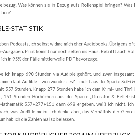
ielbezug. Was können sie in Bezug aufs Rollenspiel bringen? Was
iehen?
LE-STATISTIK
eben Podcasts, ich selbst widme mich eher Audiobooks. Übrigens oft
e-Ausgaben. Print kommt nur noch selten ins Haus. Betrifft auch Rol
 ich in 95% der Fälle mittlerweile PDF bevorzuge.
e ich knapp 698 Stunden via Audible gehört, und zwar insgesamt 
mmen laut Audible – wen wundert es? – meist aus der Sparte SciFi &
mit 557 Stunden. Knapp 277 Stunden habe ich dem Krimi- und Thril
, 151 Stunden Hörbüchern aus der Sparte „Literatur & Belletrist
Mathematik 557+277+151 dann 698 ergeben, weiß ich nicht. Ich
nach, was Audible meint. Ich denke aber, das Verhältnis der Genres
um hab ich die Zahlen mal so belassen.
 TOP 5 (HÖR)BÜCHER 2024 IM ÜBERBLICK