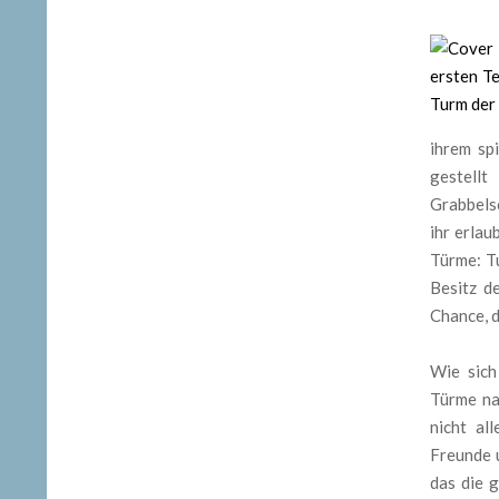
ihrem sp
gestellt
Grabbels
ihr erlau
Türme: T
Besitz d
Chance, d
Wie sich
Türme na
nicht al
Freunde 
das die 