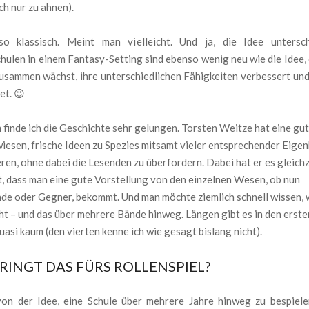
h nur zu ahnen).
so klassisch. Meint man vielleicht. Und ja, die Idee untersch
ulen in einem Fantasy-Setting sind ebenso wenig neu wie die Idee, 
usammen wächst, ihre unterschiedlichen Fähigkeiten verbessert und
et. 😉
finde ich die Geschichte sehr gelungen. Torsten Weitze hat eine gu
iesen, frische Ideen zu Spezies mitsamt vieler entsprechender Eige
eren, ohne dabei die Lesenden zu überfordern. Dabei hat er es gleichz
, dass man eine gute Vorstellung von den einzelnen Wesen, ob nun
de oder Gegner, bekommt. Und man möchte ziemlich schnell wissen, 
t – und das über mehrere Bände hinweg. Längen gibt es in den erste
asi kaum (den vierten kenne ich wie gesagt bislang nicht).
RINGT DAS FÜRS ROLLENSPIEL?
von der Idee, eine Schule über mehrere Jahre hinweg zu bespiele