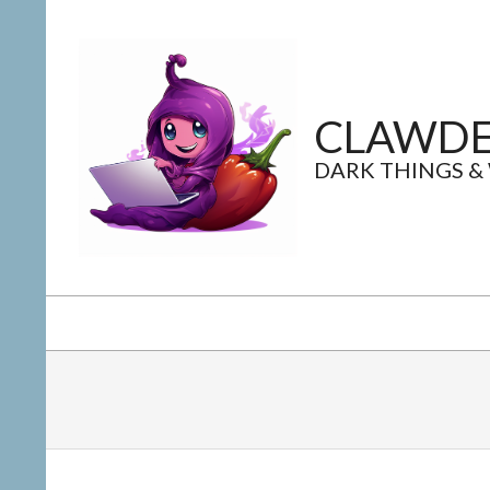
Skip
to
content
CLAWDE
DARK THINGS &
Secondary
Navigation
Menu