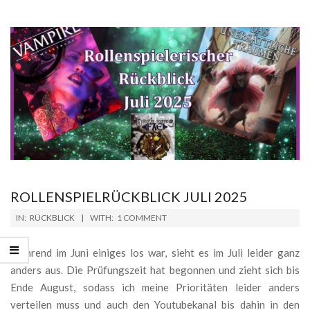
ROLLENSPIELRÜCKBLICK JULI 2025
2025-
IN:
RÜCKBLICK
WITH:
1 COMMENT
08-
01
Während im Juni einiges los war, sieht es im Juli leider ganz
anders aus. Die Prüfungszeit hat begonnen und zieht sich bis
Ende August, sodass ich meine Prioritäten leider anders
verteilen muss und auch den Youtubekanal bis dahin in den