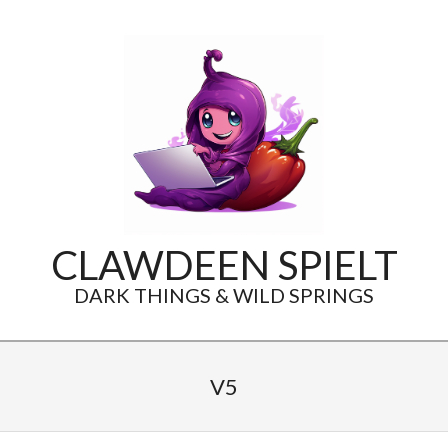
Skip
to
content
CLAWDEEN SPIELT
DARK THINGS & WILD SPRINGS
Secondary
Navigation
V5
Menu