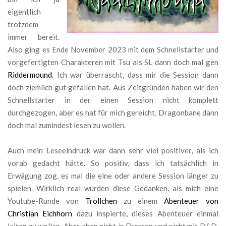
eigentlich
trotzdem
immer bereit.
Also ging es Ende November 2023 mit dem Schnellstarter und
vorgefertigten Charakteren mit Tsu als SL dann doch mal gen
Riddermound
. Ich war überrascht, dass mir die Session dann
doch ziemlich gut gefallen hat. Aus Zeitgründen haben wir den
Schnellstarter in der einen Session nicht komplett
durchgezogen, aber es hat für mich gereicht, Dragonbane dann
doch mal zumindest lesen zu wollen.
Auch mein Leseeindruck war dann sehr viel positiver, als ich
vorab gedacht hätte. So positiv, dass ich tatsächlich in
Erwägung zog, es mal die eine oder andere Session länger zu
spielen. Wirklich real wurden diese Gedanken, als mich eine
Youtube-Runde von
Trollchen
zu einem
Abenteuer von
Christian Eichhorn
dazu inspierte, dieses Abenteuer einmal
leiten zu wollen. Aber eben nicht in Eberron und nicht mit D&D.