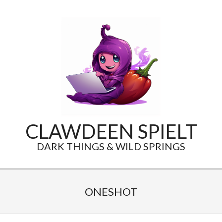
Skip
to
content
CLAWDEEN SPIELT
DARK THINGS & WILD SPRINGS
Secondary
Navigation
ONESHOT
Menu