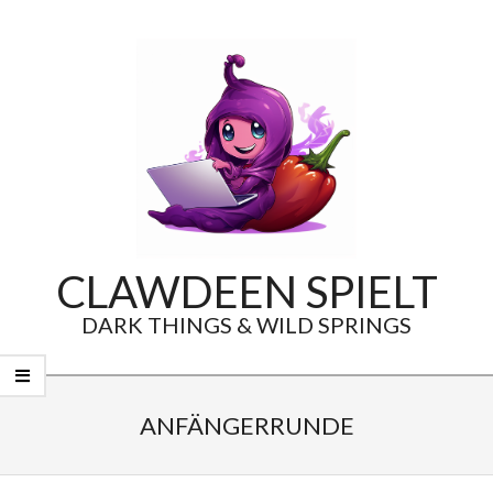
Skip
to
content
CLAWDEEN SPIELT
DARK THINGS & WILD SPRINGS
Secondary
Navigation
ANFÄNGERRUNDE
Menu