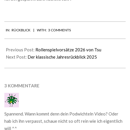
2025-
IN:
RÜCKBLICK
WITH:
3 COMMENTS
12-
29
Previous Post:
Rollenspielvorsätze 2026 von Tsu
Next Post:
Der klassische Jahresrückblick 2025
3 KOMMENTARE
Spannend. Wann kommt denn dein Podwichteln Video? Oder
hab ich ihn verpasst, schaue nicht so oft rein wie ich eigentlich
will ^^