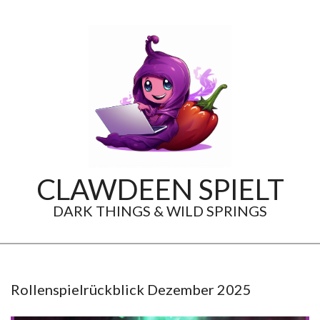
Skip
to
content
CLAWDEEN SPIELT
DARK THINGS & WILD SPRINGS
Secondary
Navigation
Menu
Rollenspielrückblick Dezember 2025