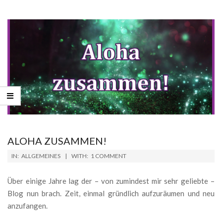
ALOHA ZUSAMMEN!
2024-
IN:
ALLGEMEINES
WITH:
1 COMMENT
07-
03
Über einige Jahre lag der – von zumindest mir sehr geliebte –
Blog nun brach. Zeit, einmal gründlich aufzuräumen und neu
anzufangen.