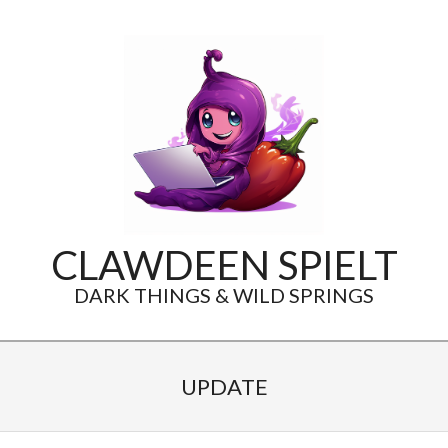
Skip
to
content
CLAWDEEN SPIELT
DARK THINGS & WILD SPRINGS
Secondary
Navigation
UPDATE
Menu