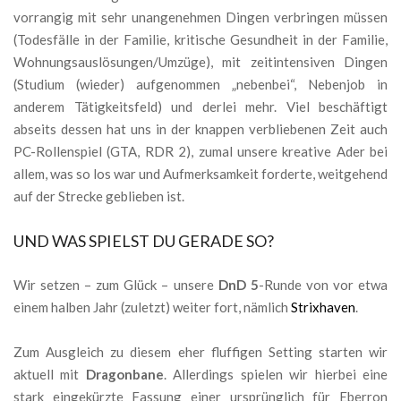
vorrangig mit sehr unangenehmen Dingen verbringen müssen
(Todesfälle in der Familie, kritische Gesundheit in der Familie,
Wohnungsauslösungen/Umzüge), mit zeitintensiven Dingen
(Studium (wieder) aufgenommen „nebenbei“, Nebenjob in
anderem Tätigkeitsfeld) und derlei mehr. Viel beschäftigt
abseits dessen hat uns in der knappen verbliebenen Zeit auch
PC-Rollenspiel (GTA, RDR 2), zumal unsere kreative Ader bei
allem, was so los war und Aufmerksamkeit forderte, weitgehend
auf der Strecke geblieben ist.
UND WAS SPIELST DU GERADE SO?
Wir setzen – zum Glück – unsere
DnD 5
-Runde von vor etwa
einem halben Jahr (zuletzt) weiter fort, nämlich
Strixhaven
.
Zum Ausgleich zu diesem eher fluffigen Setting starten wir
aktuell mit
Dragonbane
. Allerdings spielen wir hierbei eine
stark eingekürzte Fassung einer ursprünglich für Eberron