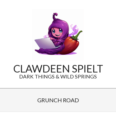
Skip
to
content
CLAWDEEN SPIELT
DARK THINGS & WILD SPRINGS
Secondary
Navigation
GRUNCH ROAD
Menu