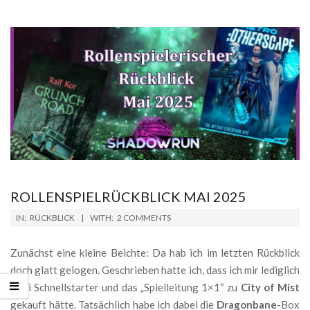
ROLLENSPIELRÜCKBLICK MAI 2025
2025-
IN:
RÜCKBLICK
WITH:
2 COMMENTS
06-
01
Zunächst eine kleine Beichte: Da hab ich im letzten Rückblick
doch glatt gelogen. Geschrieben hatte ich, dass ich mir lediglich
zwei Schnellstarter und das „Spielleitung 1×1“ zu
City of Mist
gekauft hätte. Tatsächlich habe ich dabei die
Dragonbane
-Box