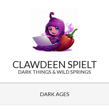
Skip
to
content
CLAWDEEN SPIELT
DARK THINGS & WILD SPRINGS
Secondary
Navigation
DARK AGES
Menu