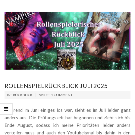
ROLLENSPIELRÜCKBLICK JULI 2025
2025-
IN:
RÜCKBLICK
WITH:
1 COMMENT
08-
01
Während im Juni einiges los war, sieht es im Juli leider ganz
anders aus. Die Prüfungszeit hat begonnen und zieht sich bis
Ende August, sodass ich meine Prioritäten leider anders
verteilen muss und auch den Youtubekanal bis dahin in den