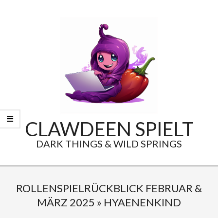
Skip
to
content
CLAWDEEN SPIELT
DARK THINGS & WILD SPRINGS
Secondary
Navigation
ROLLENSPIELRÜCKBLICK FEBRUAR &
Menu
MÄRZ 2025 »
HYAENENKIND