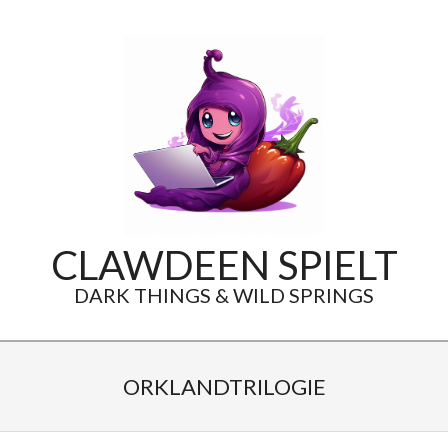
Skip
to
content
CLAWDEEN SPIELT
DARK THINGS & WILD SPRINGS
Secondary
Navigation
ORKLANDTRILOGIE
Menu