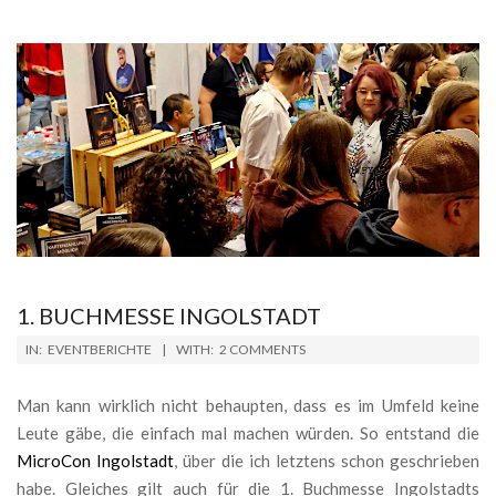
1. BUCHMESSE INGOLSTADT
2025-
IN:
EVENTBERICHTE
WITH:
2 COMMENTS
05-
10
Man kann wirklich nicht behaupten, dass es im Umfeld keine
Leute gäbe, die einfach mal machen würden. So entstand die
MicroCon Ingolstadt
, über die ich letztens schon geschrieben
habe. Gleiches gilt auch für die 1. Buchmesse Ingolstadts