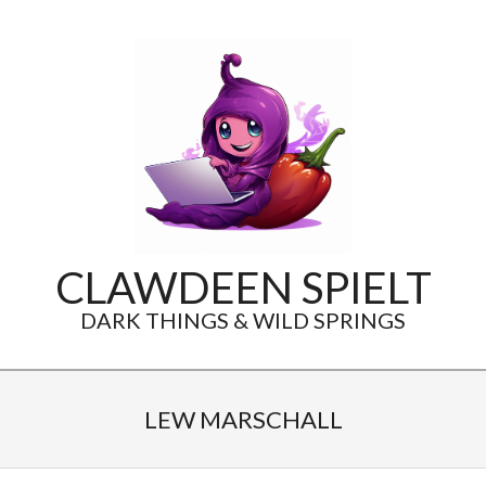
Skip
to
content
CLAWDEEN SPIELT
DARK THINGS & WILD SPRINGS
Secondary
Navigation
LEW MARSCHALL
Menu