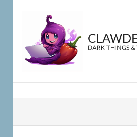
Skip
to
content
CLAWDE
DARK THINGS &
Secondary
Navigation
Menu